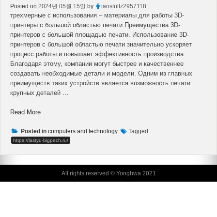
Posted on
2024년 05월 15일
by
ianstultz2957118
трехмерные с использования – материалы для работы 3D-
принтеры с большой областью печати Преимущества 3D-
принтеров с большой площадью печати. Использование 3D-
принтеров с большой областью печати значительно ускоряет
процесс работы и повышает эффективность производства.
Благодаря этому, компании могут быстрее и качественнее
создавать необходимые детали и модели. Одним из главных
преимуществ таких устройств является возможность печати
крупных деталей …
“устройства
Read More
с
областью
Posted in
computers and technology
Tagged
–
https://lastyu-bigpech.ru/
технология
для
работы”
All rights reserved © Yonghwa 2021