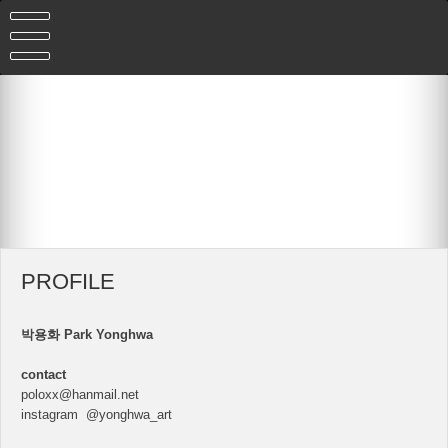
Skip
to
content
PROFILE
박용화 Park Yonghwa
contact
poloxx@hanmail.net
instagram @yonghwa_art