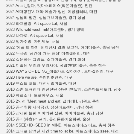
2024 Artist_찯다, 잇다스페이스(작은미술관), 인천
2024 AI대항전’시대와 예술가 정신’ 이공갤러리, 대전
2024 성남의 발견, 성남큐브미술관, 경기 성남
2023 라프콜링, Art space Laf, 서울
2023 Wild wild west, mM아트센터, 경기 평택
2023 바다로, Art space Laf, 서울
2023 앙가주망, 자인제노, 서울
2022 ‘에꼴 드 아미’ 레지던시 결과 보고전, 아미미술관, 충남 당진
2022 두사람 ‘공간에 가둔 표정’ 미룸갤러리, 대전
2022 질문하는 그림들, 소다미술관, 경기 화성
2021 미술원 우리와 우리사이, 국립현대미술관, 충북 청주
2020 WAYS OF BEING_예술가로 살아가기, 토마갤러리, 대구
2020 Here we are, 수창청춘맨숀, 대구
2019 넥스트 코드, 대전시립미술관, 대전
2018 소촌 도큐멘타 안전진단 산단비엔날레, 소촌아트팩토리, 광주
2018 페르소나, 토포하우스, 서울
2016 2인전 ’Meet meat and eat’ 갤러리H, 강원도 춘천
2015 공적취향 사적공간, 성산아트센터, 경남 창원
2015 삼세판 볼판 이야기판 살판, 아미미술관, 충남 당진
2015 공식(共食)적 관계, 울산문화예술회관, 울산
2014 SSEE+ID=SEED in MIND, 아트스페이스 이드, 충북 청주
2014 그대로 남겨진 시간 time to let be, 아트스페이스 ssee, 대전