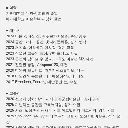
■ 학력
가천대학교 대학원 회화과 졸업
배재대학교 미술학부 서양화 졸업
■ 개인전
2024 나름 갖춰진 집, 공주문화예술촌, 충남 공주
2024 공간 그리고 공간, 웃다리문화촌, 경기 평택
2023 거친숨, 협업공간 한치각, 경기 평택
2023 진열된 그들의 표정, 인디프레스, 서울
2023 온전히 담아낼 수 없다, 이응노 미술관 M2, 대전
2021 진열된 풍경, Artspace128, 대전
2020 미완의 모뉴먼트, 가창창작스튜디오, 대구
2018 비인간적 동물원, 테미예술창작센터, 대전
2017 Emotional Factory, 대안공간 눈, 수원
■ 그룹전
2026 전쟁과 평화; 삶의 서사 양평군립미술관 , 경기 양평
2025 가변하는 공간들 고색뉴지엄, 경기 수원
2025 시소: 일상과 이상사이 김포 아트빌리지 아트센터, 경기 김포
2025 Show con ‘유리창 너머 허구의 그림자’ 오산시립미술관, 경기 오
산
2024 사물이 빛날 때; 풍경에서 환영까지, 공주문화예술촌, 충남 공주